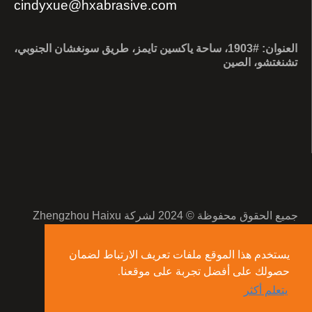
cindyxue@hxabrasive.com
العنوان: #1903، ساحة ياكسين تايمز، طريق سونغشان الجنوبي،
تشنغتشو، الصين
جميع الحقوق محفوظة © 2024 لشركة Zhengzhou Haixu
Abrasives المحدودة.
يستخدم هذا الموقع ملفات تعريف الارتباط لضمان
خريطة الموقع
حصولك على أفضل تجربة على موقعنا.
يتعلم أكثر