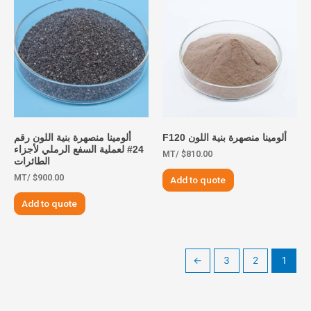
ألومينا منصهرة بنية اللون F120
ألومينا منصهرة بنية اللون رقم
24# لعملية السفع الرملي لأجزاء
/MT
$
810.00
الطائرات
/MT
$
900.00
Add to quote
Add to quote
→
3
2
1